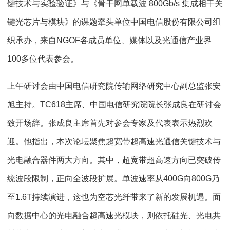
键技术与实验验证》与《骨干网单载波 800Gb/s 集成相干关
键光芯片与模块》的课题牵头单位中国电信股份有限公司组
织承办，来自NGOF各成员单位、媒体以及光通信产业界
100多位代表参会。
上午研讨会由中国电信研究院传输网络研究中心副总监张安
旭主持。TC618主席、中国电信研究院院长张成良在研讨会
致开场辞。张成良主席首先对参会专家及代表表示热烈欢
迎。他指出，本次论坛聚焦超宽带超高速光通信关键技术与
光电融合器件两大方向。其中，超宽带超高速方向已突破传
统波段限制，正向全波段扩展。单波速率从400G向800G乃
至1.6T持续演进，这也为空芯光纤带来了新的发展机遇。面
向数据中心的光电融合超高速光模块，则依托硅光、光电共