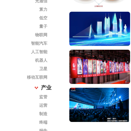
光通信
算力
低空
量子
物联网
智能汽车
人工智能
机器人
卫星
移动互联网
产业
监管
运营
制造
终端
报告