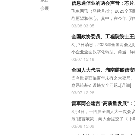
信息通信业的两会声音：芯片
会展
飞象网讯（马秋月/文）2023
烈愿望和信心。其中，在今年..
[详
03/08 03:05
全国政协委员、工程院院士王
3月7日消息，2023年全国两
小企业全面数字化转型、勇当..
[详
03/07 15:16
当今世界面临百年未有之大变局。
息系统基础设施安全问题..
[详细]
03/07 12:28
雷军两会建言“高质量发展”
3月4日，十四届全国人大一次会
展”建言献策，向大会提交了《..
[
03/06 15:09