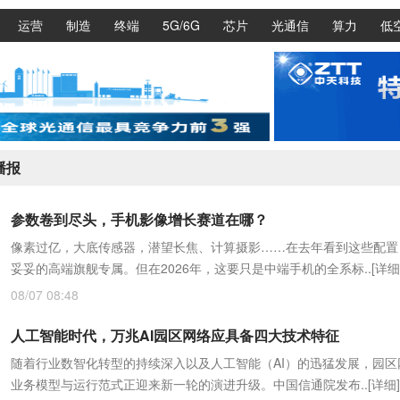
运营
制造
终端
5G/6G
芯片
光通信
算力
低
播报
参数卷到尽头，手机影像增长赛道在哪？
像素过亿，大底传感器，潜望长焦、计算摄影……在去年看到这些配置
妥妥的高端旗舰专属。但在2026年，这要只是中端手机的全系标..
[详细
08/07 08:48
人工智能时代，万兆AI园区网络应具备四大技术特征
随着行业数智化转型的持续深入以及人工智能（AI）的迅猛发展，园区
业务模型与运行范式正迎来新一轮的演进升级。中国信通院发布..
[详细]