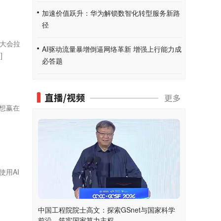
加速价值跃升：华为解锁数智化转型服务新路
径
合大会拉
AI驱动流量暴增倒逼网络革新 增强上行能力成
]
必答题
想赢在
用AI
中国工程院院士高文：探索GSnet与国家科学
前沿，筑牢国家算力主权