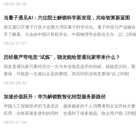
08/06 06:28
当量子遇见AI：六位院士解锁科学新发现，共绘智算新蓝图
第五届CCF量子计算大会暨大湾区量子科学论坛、量子科技与产业融
开了帷幕。大会由中国计算机学会、中国物理学会联合主办，以“..
[详细
08/04 21:57
历经最严苛电竞“试炼”，骁龙能给普通玩家带来什么？
很多普通玩家只要经历过一次与专业电竞选手的切磋，就能意识到，要
赛场，可能是一生难以企及的事情。而历经职业电竞赛场“试..
[详细]
08/04 08:40
加速价值跃升：华为解锁数智化转型服务新路径
伴随人工智能技术的飞速进步，越来越多的个人消费者和企业开始大量使
应用，在收获诸多便利的同时，也遇到了很多挑战。政企用户期..
[详细]
08/03 07:06