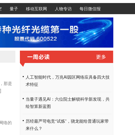
空
量子
移动互联网
人物专访
每日微信报
人工智能时代，万兆AI园区网络应具备四大技
，那是
术特征
]
当量子遇见AI：六位院士解锁科学新发现，共
绘智算新蓝图
历经最严苛电竞“试炼”，骁龙能给普通玩家带
网络的
来什么？