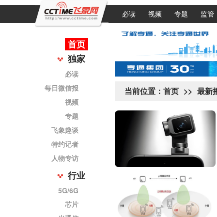
必读
视频
专题
监管
首页
独家
必读
每日微信报
当前位置：
首页
>>
最新
视频
专题
飞象趣谈
特约记者
人物专访
行业
5G/6G
芯片