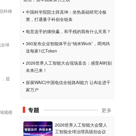
信科移
中国科学院院士薛其坤：坐热基础研究冷板
凳，打通量子科创全链条
电竞选手的痛快赢，和手残的我有什么关系？
360发布企业智能体平台“纳米Work”，周鸿祎
成全球
送每家1亿Token
2026世界人工智能大会现场直击：感受AI时刻
未来已来！
》，提
探展WAIC|中国电信全链路AI能力 让AI走进千
家万户
领域规模
2026世界人工智能大会暨人
工智能全球治理高级别会议