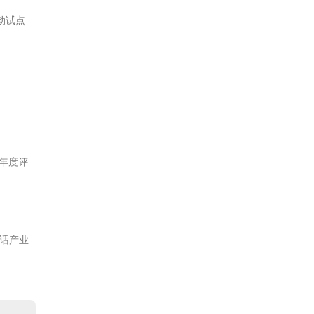
动试点
”年度评
通话产业