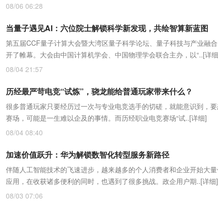
08/06 06:28
当量子遇见AI：六位院士解锁科学新发现，共绘智算新蓝图
第五届CCF量子计算大会暨大湾区量子科学论坛、量子科技与产业融
开了帷幕。大会由中国计算机学会、中国物理学会联合主办，以“..
[详细
08/04 21:57
历经最严苛电竞“试炼”，骁龙能给普通玩家带来什么？
很多普通玩家只要经历过一次与专业电竞选手的切磋，就能意识到，要
赛场，可能是一生难以企及的事情。而历经职业电竞赛场“试..
[详细]
08/04 08:40
加速价值跃升：华为解锁数智化转型服务新路径
伴随人工智能技术的飞速进步，越来越多的个人消费者和企业开始大量使
应用，在收获诸多便利的同时，也遇到了很多挑战。政企用户期..
[详细]
08/03 07:06