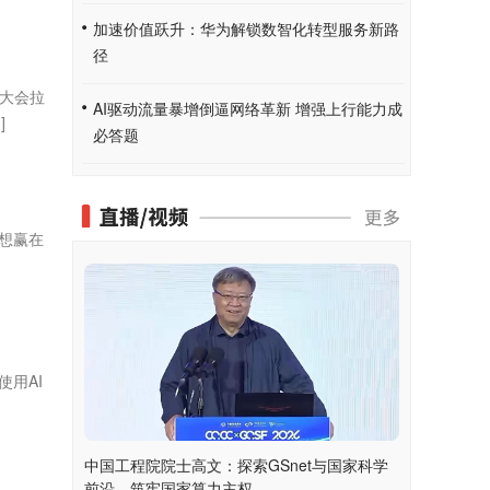
加速价值跃升：华为解锁数智化转型服务新路
径
合大会拉
AI驱动流量暴增倒逼网络革新 增强上行能力成
]
必答题
想赢在
用AI
中国工程院院士高文：探索GSnet与国家科学
前沿，筑牢国家算力主权