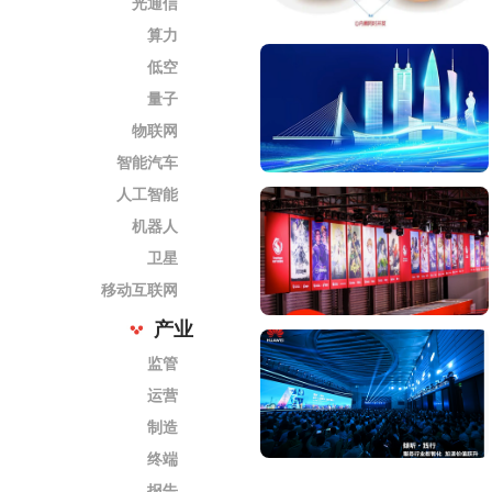
光通信
算力
低空
量子
物联网
智能汽车
人工智能
机器人
卫星
移动互联网
产业
监管
运营
制造
终端
报告