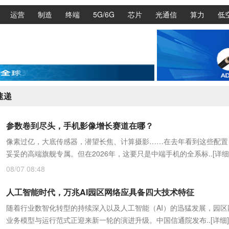
运营
制造
终端
5G/6G
芯片
光通信
算力
低
速递
参数卷到尽头，手机影像增长赛道在哪？
像素过亿，大底传感器，潜望长焦、计算摄影……在去年看到这些配置
妥妥的高端旗舰专属。但在2026年，这要只是中端手机的全系标..
[详细
08/07 08:48
人工智能时代，万兆AI园区网络应具备四大技术特征
随着行业数智化转型的持续深入以及人工智能（AI）的迅猛发展，园区
业务模型与运行范式正迎来新一轮的演进升级。中国信通院发布..
[详细]