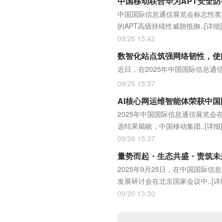
中国移动联合华为APT安全防
中国国际信息通信展览会标志性奖项
的APT高级持续性威胁抵御..
[详细]
09/26 15:42
数智化站点筑强网络韧性，使
近日，在2025年中国国际信息
09/26 15:37
AI核心网运维智能体荣获中国
2025年中国国际信息通信展览会
选结果揭晓，中国移动集团..
[详细
09/26 15:37
量势而起・生态共盛・责筑未来
2025年9月25日，在中国国
发展研讨会在北京国家会议中..
[详
09/26 13:30