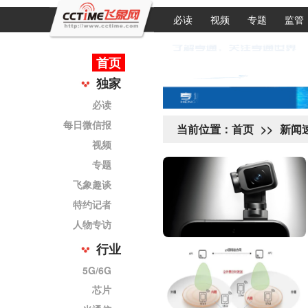
必读
视频
专题
监管
首页
独家
必读
每日微信报
当前位置：
首页
>>
新闻
视频
专题
飞象趣谈
特约记者
人物专访
行业
5G/6G
芯片