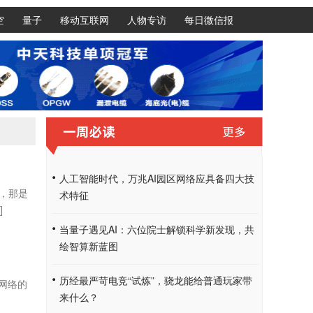
空
量子
移动互联网
人物专访
每日微信报
人工智能时代，万兆AI园区网络应具备四大技
，那是
术特征
]
当量子遇见AI：六位院士解锁科学新发现，共
绘智算新蓝图
历经最严苛电竞“试炼”，骁龙能给普通玩家带
网络的
来什么？