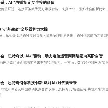
系，AI也在重新定义连接的价值
轮价值跃迁，连接正被赋予更好承载智能、支撑产业、服务社会的新使命
]
建“硅基生命”全场景算力大脑
’延伸，这些设备将通过实时采集的海量物理世界数据，通过运营商的高速网
大会丨思特奇以“AI+”驱动，助力电信运营商网络迈向高阶自智
商网络部门正面临着前所未有的转型压力。一方面，数字经济对网络“实
大会｜思特奇引领科技创新 赋能AI+时代新未来
为ICT领域引领者及中国移动长期合作伙伴，思特奇以“智领征程 共筑未来”为
]