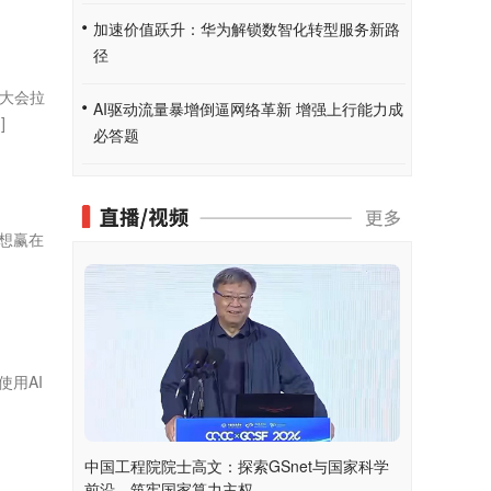
加速价值跃升：华为解锁数智化转型服务新路
径
合大会拉
AI驱动流量暴增倒逼网络革新 增强上行能力成
]
必答题
想赢在
用AI
中国工程院院士高文：探索GSnet与国家科学
前沿，筑牢国家算力主权