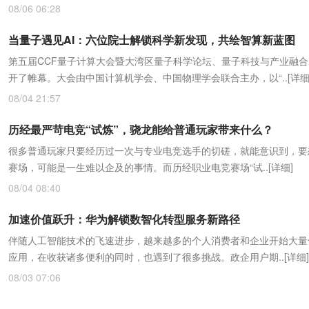
08/06 06:28
当量子遇见AI：六位院士解锁科学新发现，共绘智算新蓝图
第五届CCF量子计算大会暨大湾区量子科学论坛、量子科技与产业融
开了帷幕。大会由中国计算机学会、中国物理学会联合主办，以“..
[详细
08/04 21:57
历经最严苛电竞“试炼”，骁龙能给普通玩家带来什么？
很多普通玩家只要经历过一次与专业电竞选手的切磋，就能意识到，要
赛场，可能是一生难以企及的事情。而历经职业电竞赛场“试..
[详细]
08/04 08:40
加速价值跃升：华为解锁数智化转型服务新路径
伴随人工智能技术的飞速进步，越来越多的个人消费者和企业开始大量使
应用，在收获诸多便利的同时，也遇到了很多挑战。政企用户期..
[详细]
08/03 07:06