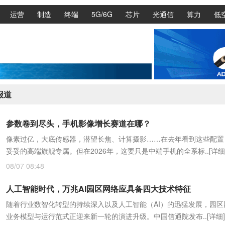
运营
制造
终端
5G/6G
芯片
光通信
算力
低
报道
参数卷到尽头，手机影像增长赛道在哪？
像素过亿，大底传感器，潜望长焦、计算摄影……在去年看到这些配置
妥妥的高端旗舰专属。但在2026年，这要只是中端手机的全系标..
[详细
08/07 08:48
人工智能时代，万兆AI园区网络应具备四大技术特征
随着行业数智化转型的持续深入以及人工智能（AI）的迅猛发展，园区
业务模型与运行范式正迎来新一轮的演进升级。中国信通院发布..
[详细]