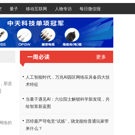
空
量子
移动互联网
人物专访
每日微信报
人工智能时代，万兆AI园区网络应具备四大技
，那是
术特征
]
当量子遇见AI：六位院士解锁科学新发现，共
绘智算新蓝图
历经最严苛电竞“试炼”，骁龙能给普通玩家带
网络的
来什么？