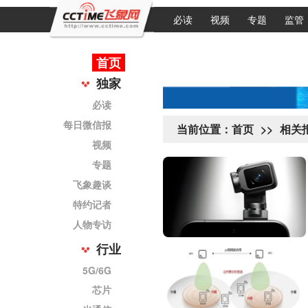
必读
视频
专题
监管
首页
独家
必读
每日微信报
当前位置：
首页
>>
相关
视频
专题
飞象趣谈
特约记者
人物专访
行业
5G/6G
芯片