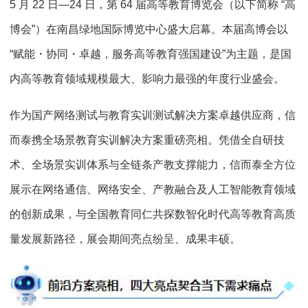
5 月 22 日—24 日，第 64 届高等教育博览会（以下简称 “高
博会”）在南昌绿地国际博览中心盛大启幕。本届高博会以
“赋能・协同・卓越，服务高等教育强国建设”为主题，是国
内高等教育领域规模最大、影响力最强的年度行业盛会。
作为国产网络测试与教育实训测试解决方案卓越供应商，信
而泰携全场景教育实训解决方案重磅亮相。凭借全自研技
术、全场景实训体系与全链条产教支撑能力，信而泰全方位
展示在网络通信、网络安全、产教融合及人工智能教育领域
的创新成果，与全国教育同仁共探数智化时代高等教育高质
量发展新路径，展会期间亮点纷呈、成果丰硕。