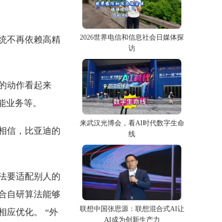
2026世界电信和信息社会日媒体探
统不再依赖高精
访
的动作看起来
能业务等。
来武汉光博会，看AI时代数字生命
相信，比亚迪的
线
法要适配别人的
合自研算法能够
联想中国张思源：联想混合式AI让
应优化。 “外
AI成为创新生产力