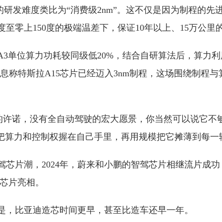
的研发难度类比为“消费级2nm”。这不仅是因为制程的先
度至零上150度的极端温差下，保证10年以上、15万公里
A3单位算力功耗较同级低20%，结合自研算法后，算力
消息称特斯拉A15芯片已经迈入3nm制程，这场围绕制程
axi的许诺，没有全自动驾驶的宏大愿景，你当然可以说它不
先把算力和控制权握在自己手里，再用规模把它摊薄到每一
芯片潮，2024年，蔚来和小鹏的智驾芯片相继流片成功；2
”芯片亮相。
是，比亚迪造芯时间更早，甚至比造车还早一年。