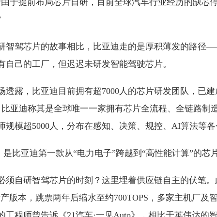
“由于提前布局芯片自研，目前全球汽车行业经历的缺芯
”
研智驾芯片的故事相比，比亚迪走的是厚积薄发的路径—
有自己的工厂，但迟迟未研发智能驾驶芯片。
场透露，比亚迪目前拥有超7000人的芯片研发团队，已建
，比亚迪称其是全球唯一一家拥有芯片全流程、全链路制
规模超5000人，分布在感知、决策、规控、AI算法等
款，是比亚迪第一款从“电力电子”跨越到“高性能计算”的芯
必须自研智驾芯片的时刻？这里埋着供应链自主的伏笔。
PS的量产版本，跳票两年后缩水至约700TOPS，多家主机厂
工程师曾告诉《21汽车·一见Auto》，相比于英伟达的