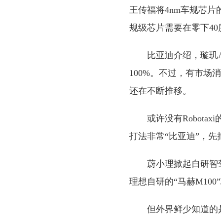
王传福将4nm车规芯片
规级芯片需要在零下40
比亚迪介绍，璇玑
100%。不过，有市场
还在不断推移。
或许没有Robot
打法非常“比亚迪”，
蔚小理掀起自研智驾
理想自研的“马赫M100
但外界鲜少知道的