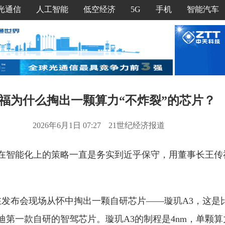
光通信
人工智能
低空经济
5G
手机
智能汽车
福为什么掏出一颗算力“不炸裂”的芯片？
2026年6月1日 07:27
21世纪经济报道
在智能化上的策略一直是务实到近乎保守，用董事长王传
。
在发布会现场从怀中掏出一颗自研芯片——璇玑A3，这是比
第一款自研的智驾芯片。璇玑A3的制程是4nm，单颗算力约