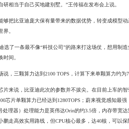
自研相当于自己买地建别墅。”王传福在发布会上说。
能够把比亚迪庞大保有量带来的数据优势，转变成模型动
世界。
亚迪选了一条最不像“科技公司”的路来打这场仗，想用制
换时间。
，三颗算力达到2100 TOPS，计算下来单颗算力约为700
芯片来说，比亚迪此次的参数并不拔尖。在目前上车的智
00芯片单颗算力已经达到1280TOPS；蔚来视觉感知最
信号处理器）处理能力是英伟达Orin的约3.5倍，内存带宽达到
倍。小鹏走高效实用路线，但CPU核心最多，达40核，可以