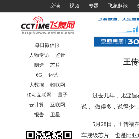
必读
视频
专题
飞象趣谈
每日微信报
人物专访
监管
王传
制造
芯片
6G
运营
大数据
物联网
移动互联网
量子
过去几年，比亚迪
云计算
互联网
说，“做得多，说得少”
报告
卫星
5月28日，王传福
车规级芯片，也是比亚迪