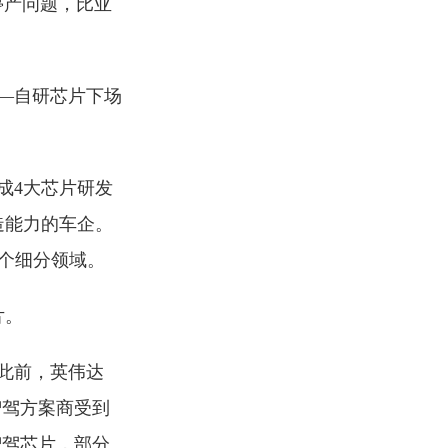
停产问题，比亚
—自研芯片下场
成4大芯片研发
造能力的车企。
各个细分领域。
片。
此前，英伟达
及智驾方案商受到
智驾芯片，部分