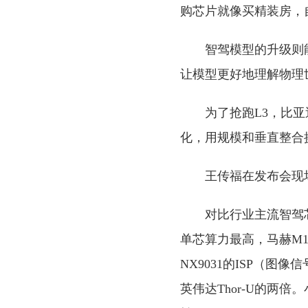
购芯片就像买精装房，
智驾模型的升级则
让模型更好地理解物理
为了抢跑L3，比
化，用规模和垂直整合
王传福在发布会现场说
对比行业主流智驾
单芯算力最高，马赫M1
NX9031的ISP（图像
英伟达Thor-U的两