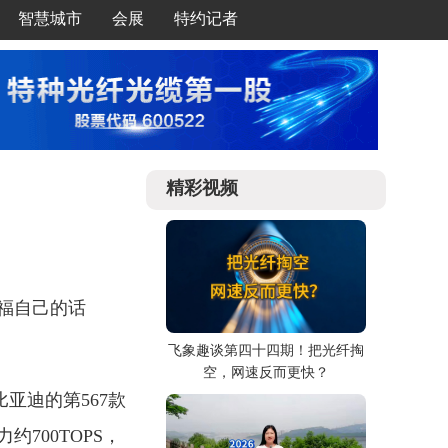
智慧城市
会展
特约记者
精彩视频
福自己的话
飞象趣谈第四十四期！把光纤掏
空，网速反而更快？
亚迪的第567款
700TOPS，