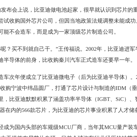
日的发布会上说，比亚迪做电池起家，很早就认识到芯片的
数次尝试收购国外芯片公司，但因当地政策法规调整未能成
可能不会造车，而是成为一家顶级芯片制造公司。
办呢？买不到就自己干。”王传福说。2002年，比亚迪进
亚迪半导体的前身，比收购秦川汽车正式造车还要早一年。
迪造车次年便成立了比亚迪微电子（后为比亚迪半导体）。2
08年收购宁波中纬晶圆厂，打通了芯片设计与制造的IDM（
，比亚迪默默积累了涵盖功率半导体（IGBT、SiC）、
感器在内的566款芯片，为比亚迪的芯片事业积累了人才
已经成为国内头部的车规级MCU厂商，当年其MCU量产装车