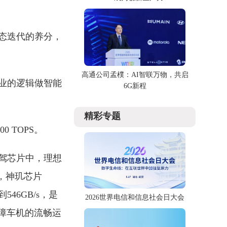
态迭代的养分，
高通公司孟樸：AI智联万物，共启
造业的逻辑做智能
6G新程
精彩专题
 TOPS。
驾芯片中，理想
强，神玑芯片
546GB/s，是
2026世界电信和信息社会日大会
保障车机的流畅运