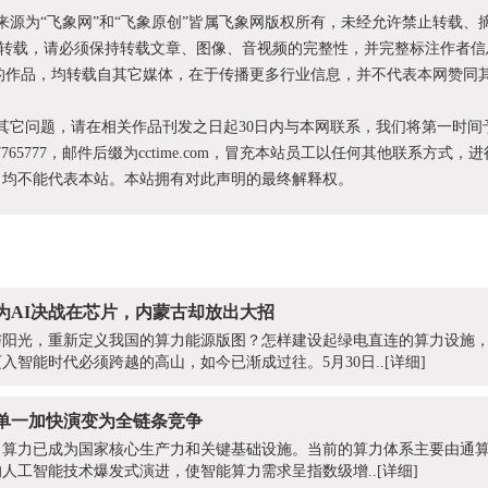
明来源为“飞象网”和“飞象原创”皆属飞象网版权所有，未经允许禁止转载、
转载，请必须保持转载文章、图像、音视频的完整性，并完整标注作者信
XX”的作品，均转载自其它媒体，在于传播更多行业信息，并不代表本网赞同
和其它问题，请在相关作品刊发之日起30日内与本网联系，我们将第一时间
87765777，邮件后缀为cctime.com，冒充本站员工以任何其他联系方式，
为，均不能代表本站。本站拥有对此声明的最终解释权。
为AI决战在芯片，内蒙古却放出大招
与阳光，重新定义我国的算力能源版图？怎样建设起绿电直连的算力设施
入智能时代必须跨越的高山，如今已渐成过往。5月30日..
[详细]
单一加快演变为全链条竞争
，算力已成为国家核心生产力和关键基础设施。当前的算力体系主要由通
人工智能技术爆发式演进，使智能算力需求呈指数级增..
[详细]