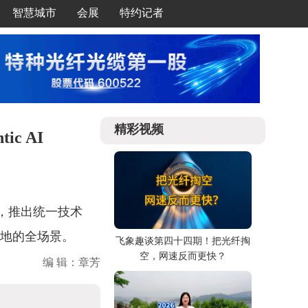
智慧城市
会展
特约记者
精彩视频
c AI
成合作，推出统一技术
到本地的全场景。
飞象趣谈第四十四期！把光纤掏
空，网速反而更快？
编 辑：章芳