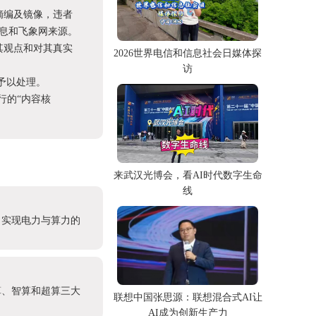
摘编及镜像，违者
息和飞象网来源。
其观点和对其真实
2026世界电信和信息社会日媒体探
访
予以处理。
进行的“内容核
来武汉光博会，看AI时代数字生命
线
，实现电力与算力的
算、智算和超算三大
联想中国张思源：联想混合式AI让
AI成为创新生产力