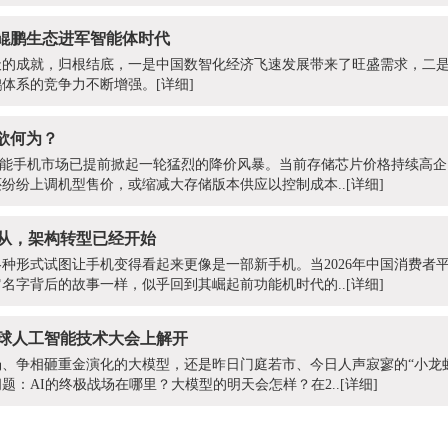
鲲鹏生态进军智能体时代
天的成就，归根结底，一是中国数智化经济飞速发展带来了旺盛需求，二
鹏体系的竞争力不断增强。
[详细]
欲何为？
智能手机市场已提前掀起一轮猛烈的降价风暴。当前存储芯片价格持续高企，O
纷纷上调机型售价，或缩减大存储版本供应以控制成本..
[详细]
何从，架构转型已经开始
种形式试图让手机变得看起来更像是一部新手机。当2026年中国消费者平
名字背后的故事一样，似乎回到其崛起前功能机时代的..
[详细]
6全球人工智能技术大会上解开
、争相砸重金演化的大模型，还是昨日门庭若市、今日人声寂寥的“小龙虾
题：AI的终极战场在哪里？大模型的明天会怎样？在2..
[详细]