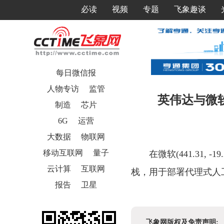
必读
视频
专题
飞象趣谈
每日微信报
人物专访
监管
英伟达与微软
制造
芯片
6G
运营
大数据
物联网
移动互联网
量子
在微软(441.31, 
云计算
互联网
栈，用于部署代理式人工智
报告
卫星
飞象网版权及免责声明: