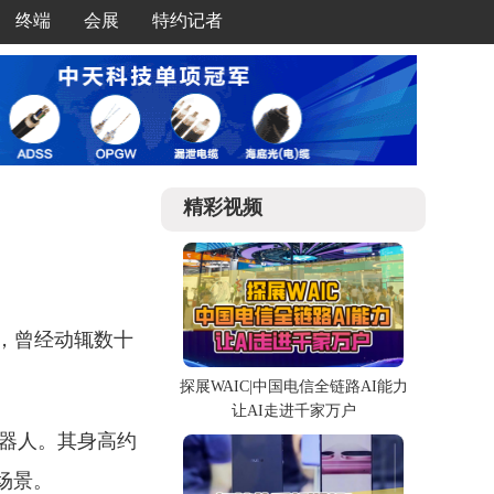
终端
会展
特约记者
精彩视频
格拐点，曾经动辄数十
探展WAIC|中国电信全链路AI能力
让AI走进千家万户
机器人。其身高约
等场景。