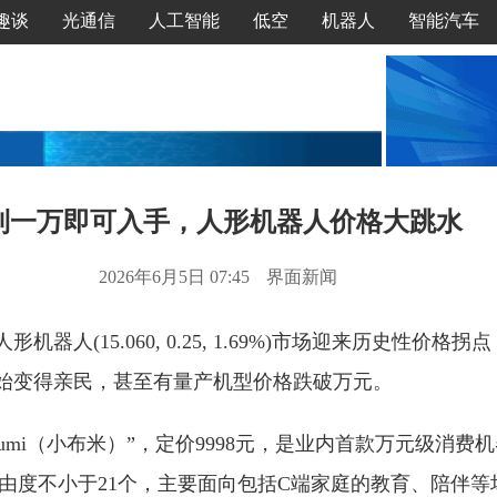
趣谈
光通信
人工智能
低空
机器人
智能汽车
到一万即可入手，人形机器人价格大跳水
2026年6月5日 07:45
界面新闻
形机器人(15.060, 0.25, 1.69%)市场迎来历史性价
始变得亲民，甚至有量产机型价格跌破万元。
umi（小布米）”，定价9998元，是业内首款万元级消费
g，自由度不小于21个，主要面向包括C端家庭的教育、陪伴