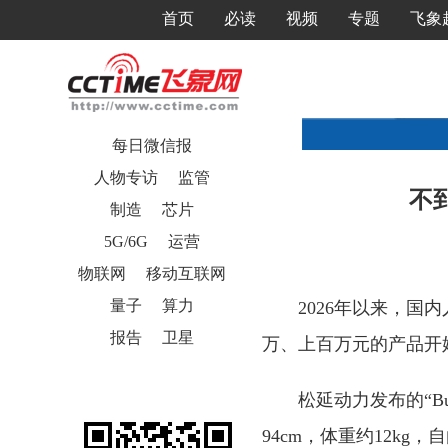
首页
必读
视频
专题
飞象
每日微信报
人物专访
监管
不
制造
芯片
5G/6G
运营
物联网
移动互联网
量子
算力
2026年以来，国内人
报告
卫星
万、上百万元的产品开
松延动力发布的“B
94cm，体重约12k