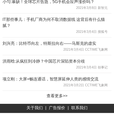
小匀:暴缺！全球芯片告急，5G手机会应声涨价吗？
2021年3月8日 新智元
IT那些事儿：手机厂商为何不取消数据线 这背后有什么猫
腻？
2021年3月4日 搜狐号
刘兴亮：比特币向左，特斯拉向右——马斯克的虚实
2021年3月4日 CCTIME飞象网
洪雨晗:从疯狂到冷静？中国芯片深陷资本分歧
2021年3月4日 创事记
项立刚：大屏+畅连通话，智慧屏延伸人类的感情交流
2021年3月2日 CCTIME飞象网
查看更多>>
关于我们
|
广告报价
|
联系我们