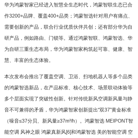
华为鸿蒙智家已经进入智慧全生态时代，鸿蒙智联生态已合
作3200+品牌、覆盖400+品类；鸿蒙智选针对用户有痛点、
需要创新的产品，联合行业优质伙伴共创；还有部分华为自
研产品，例如路由、门锁等。通过鸿蒙智联、鸿蒙智选、华
为自研三重生态布局，华为鸿蒙智家构筑起可靠、健康、智
慧、丰富的生态体验。
本次发布会推出了覆盖空调、卫浴、扫地机器人等多个品类
的鸿蒙智选新品，在产品标准、核心技术、场景联动体验等
多个层面实现了突破性创新。针对传统新风空调新风量与静
音不可兼得的矛盾，华为鸿蒙智家创新提出“双37”黄金标准
（噪音≤37分贝、新风量≥37m³/h）。鸿蒙智选 MEIPONT智
能空调 风神之眼 鸿蒙真新风[6]和鸿蒙智选 美的智能空调 空