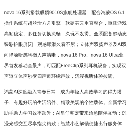
nova 16系列搭载麒麟9010S旗舰处理器，配合鸿蒙OS 6.1
操作系统与超丝滑方舟引擎，软硬芯云垂直整合，重载游戏
高帧稳定、多任务切换流畅，久玩不发烫。全系配备超动态
臻彩护眼屏[2]，观感顺滑久看不累；立体声双扬声器及AI双
向降噪听感均衡人声清晰，nova 16 Pro、nova 16 Ultra业
界首发移动全景声，可匹配FreeClip系列耳机设备，实现双
声道立体声秒变四声道环绕声效，沉浸视听体验拉满。
鸿蒙AI深度融入青春日常，成为年轻人高效学习的得力搭
子、有趣好玩的生活陪伴、精致美观的个性载体。全新学习
助手助力学习效率跃升；AI星仔萌宠带来治愈陪伴互动；沉
浸光感交互尽享指尖精致；智慧小艺解锁便捷出行服务体