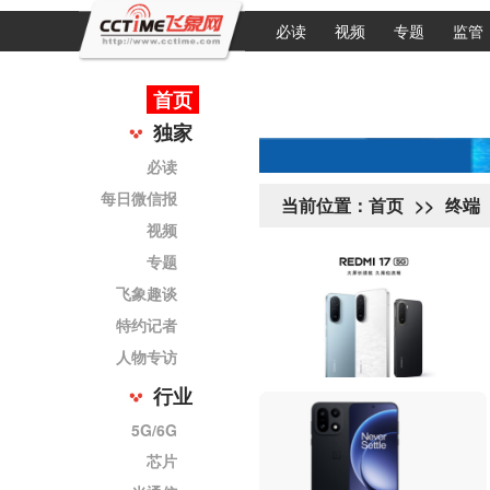
必读
视频
专题
监管
首页
独家
必读
每日微信报
当前位置：
首页
>>
终端
视频
专题
飞象趣谈
特约记者
人物专访
行业
5G/6G
芯片