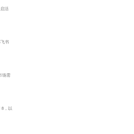
开启活
部飞书
地市场需
 8，以