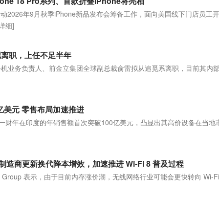
e 18 Pro系列、首款折叠iPhone将亮相
动2026年9月秋季iPhone新品发布会筹备工作，面向美国线下门店员工
[详细]
雷拟离职，上任不足半年
ix手机业务负责人、前金立集团全球副总裁俞雷拟从追觅系离职，目前其内
亿美元 零售布局加速推进
.96%)公司上一财年在印度的年销售额首次突破100亿美元，凸显出其高价设备在当
]
商更新换代降本增效，加速推进 Wi-Fi 8 普及过程
´Oro Group 表示，由于目前内存涨价潮，无线网络行业可能会更快转向 Wi-Fi