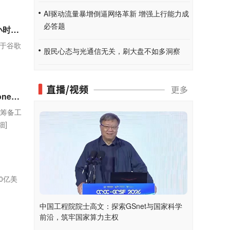
AI驱动流量暴增倒逼网络革新 增强上行能力成
必答题
谷歌 Pixel 11 手机官方营销素材流出：相机模组更纤薄、30 小时续航
，关于谷歌
股民心态与光通信无关，刷大盘不如多洞察
苹果启动9月发布会筹备！iPhone 18 Pro系列、首款折叠iPhone将亮相
会筹备工
细]
00亿美
中国工程院院士高文：探索GSnet与国家科学
前沿，筑牢国家算力主权