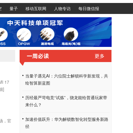
空
量子
移动互联网
人物专访
每日微信报
当量子遇见AI：六位院士解锁科学新发现，共
 17
绘智算新蓝图
细]
历经最严苛电竞“试炼”，骁龙能给普通玩家带
来什么？
加速价值跃升：华为解锁数智化转型服务新路
市场，官
径