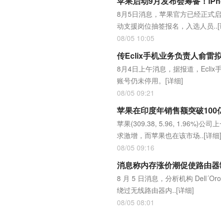
苹果启动9月发布会筹备！iPhon
8月5日消息，苹果官方已经正式启
动支援岗位抽签报名，入选人员..
08/05 10:05
传Eclix手机业务负责人俞
8月4日上午消息，据报道，Ecl
账号仍未停用。
[详细]
08/05 09:21
苹果在印度年销售额突破100
苹果(309.38, 5.96, 1
求激增，而苹果也在该市场..
[详细
08/05 09:16
消息称内存涨价潮促使路由器制造
8 月 5 日消息，分析机构 Dell
绕过无线路由器内..
[详细]
08/05 08:01