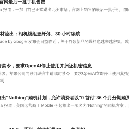
官网最后一批手机售罄
 Arena 报道，一加目前已正式退出北美市场，官网上销售的最后一批手机目
营销素材流出：相机模组更纤薄、30 小时续航
 日“Made by Google”发布会日益临近，关于谷歌新品的爆料也越来越密集。
请禁令，要求OpenAI停止使用并归还机密信息
续升级。苹果公司向联邦法官申请临时禁令，要求OpenAI立即停止使用其
细]
地推出“Nothing”购机计划，允许消费者以“0 首付”36 个月分期
rena 报道，美国运营商 T-Mobile 今起推出一项名为“Nothing”的购机方案