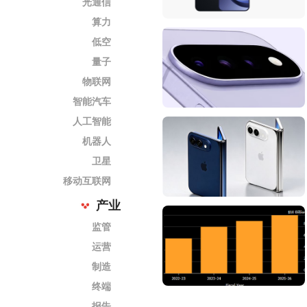
光通信
算力
低空
量子
物联网
智能汽车
人工智能
机器人
卫星
移动互联网
产业
监管
运营
制造
终端
报告