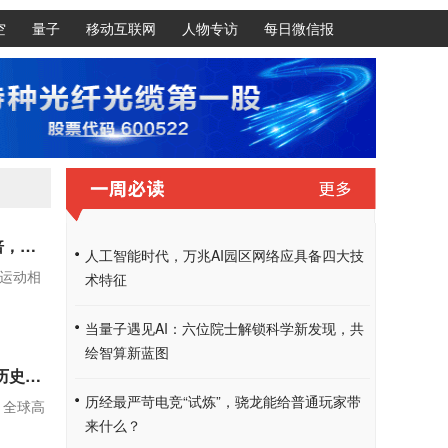
空
量子
移动互联网
人物专访
每日微信报
洛图科技：2026 年上半年中国运动相机市场线上规模接近翻倍，大疆与影石合占 97.9% 销售额
人工智能时代，万兆AI园区网络应具备四大技
国运动相
术特征
当量子遇见AI：六位院士解锁科学新发现，共
绘智算新蓝图
Counterpoint：今年上半年全球高端智能手机份额达 29% 创历史新高，苹果、三星领头
历经最严苛电竞“试炼”，骁龙能给普通玩家带
年，全球高
来什么？