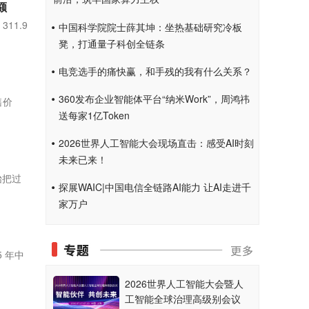
额
11.9
中国科学院院士薛其坤：坐热基础研究冷板
凳，打通量子科创全链条
电竞选手的痛快赢，和手残的我有什么关系？
360发布企业智能体平台“纳米Work”，周鸿祎
售价
送每家1亿Token
2026世界人工智能大会现场直击：感受AI时刻
未来已来！
始把过
探展WAIC|中国电信全链路AI能力 让AI走进千
家万户
 年中
2026世界人工智能大会暨人
工智能全球治理高级别会议