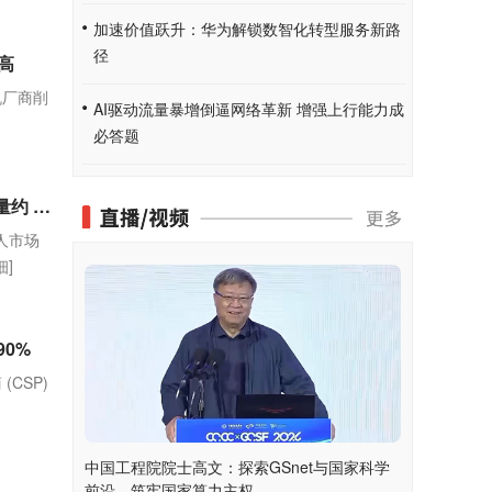
加速价值跃升：华为解锁数智化转型服务新路
径
高
机厂商削
AI驱动流量暴增倒逼网络革新 增强上行能力成
必答题
IDC：2025 年中国外骨骼机器人市场规模超过 16 亿元，出货量约 2.6 万台
人市场
细]
90%
(CSP)
中国工程院院士高文：探索GSnet与国家科学
前沿，筑牢国家算力主权