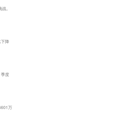
挑战。
比下降
2 季度
601万