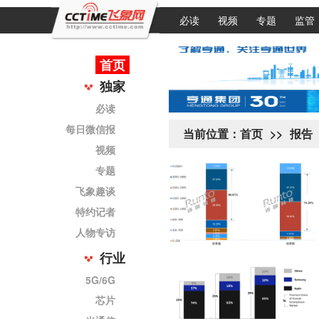
必读
视频
专题
监管
首页
独家
必读
每日微信报
当前位置：
首页
>>
报告
视频
专题
飞象趣谈
特约记者
人物专访
行业
5G/6G
芯片