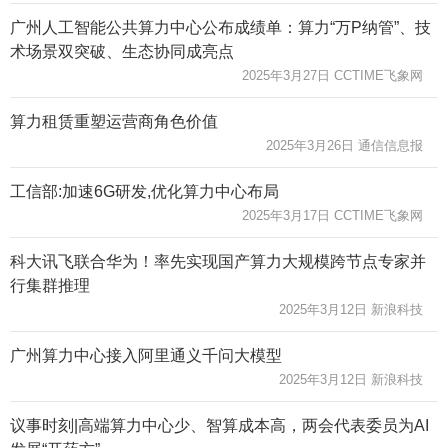
广州人工智能公共算力中心公布成绩单：算力“万P纳管”、技
术场景双突破、生态协同成亮点
2025年3月27日 CCTIME飞象网
算力租赁重塑运营商角色价值
2025年3月26日 通信信息报
工信部:加速6G研发,优化算力中心布局
2025年3月17日 CCTIME飞象网
科大讯飞联合华为！率先实现国产算力大规模跨节点专家并
行集群推理
2025年3月12日 新浪科技
广州算力中心接入阿里通义千问大模型
2025年3月12日 新浪科技
议事时刻|高端算力中心少、智算成本高，两会代表委员为AI