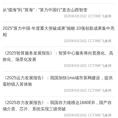
从“煤海”到 “算海”：“算力中国行”直击山西智变
2025年8月25日 CCTIME飞象网
2025“算力中国·年度重大突破成果”揭晓 10项创新成果集中亮
相
2025年8月24日 CCTIME飞象网
《2025智算服务发展报告》：智算中心服务将向普惠化、高
效化、场景化发展
2025年8月24日 CCTIME飞象网
《2025运力发展报告》：我国加快1ms城市算网建设，提供
毫秒级入算体验
2025年8月24日 CCTIME飞象网
《2025存力发展报告》：我国存力规模达1680EB，国产存
储介质、芯片、系统实现三级突破
2025年8月24日 CCTIME飞象网