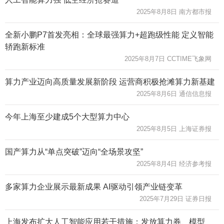
2025年8月8日 南方都市报
全新小鹏P7首发亮相：全球最强算力+超跑级性能 定义智能
轿跑新标准
2025年8月7日 CCTIME飞象网
算力产业迈向高质量发展新阶段 运营商积极抢滩算力新基建
2025年8月6日 通信信息报
今年上海至少建成5个大型算力中心
2025年8月5日 上海证券报
国产算力从“单点突破”迈向“全场景攻坚”
2025年8月4日 经济参考报
多家算力企业展示最新成果 AI驱动引领产业链变革
2025年7月29日 证券日报
上海发布扩大人工智能应用若干措施：发放算力券、模型