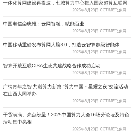
一体化算网建设再提速，七城算力中心接入国家超算互联网
2025年8月23日 CCTIME飞象网
中国电信栾晓维：云网智融，赋能百业
2025年8月23日 CCTIME飞象网
中国移动重磅发布算网大脑3.0，打造云智算超级智能体
2025年8月23日 CCTIME飞象网
智算开放互联OISA生态共建战略合作成功启动
2025年8月23日 CCTIME飞象网
广纳青年之智 共谱算力新篇 “算力中国・星耀之夜”交流活动
在山西大同举办
2025年8月23日 CCTIME飞象网
干货满满、亮点纷呈！2025中国算力大会16场分论坛及特色
活动集中亮相
2025年8月23日 CCTIME飞象网