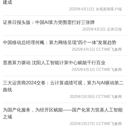
建成
2025年4月11日 央视新闻客户端
证券日报头版：中国AI算力突围需打好三张牌
2025年4月2日 证券日报
中国移动总经理何飚：算力网络呈现“四个一体”发展趋势
2025年4月1日 CCTIME飞象网
普惠算力驱动 沈阳人工智能计算中心赋能千行百业
2025年4月1日 CCTIME飞象网
三大运营商2024交卷：云计算成绩可观，算力与AI驱动第二
曲线
2025年3月28日 CCTIME飞象网
为国产化服务，为经开区赋能——国产化算力筑基人工智能
之城
2025年3月27日 CCTIME飞象网