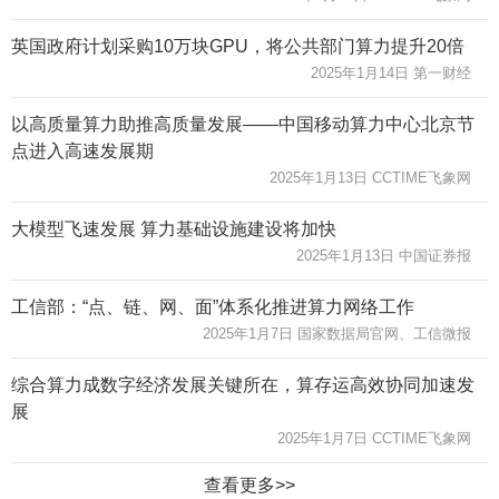
英国政府计划采购10万块GPU，将公共部门算力提升20倍
2025年1月14日 第一财经
以高质量算力助推高质量发展——中国移动算力中心北京节
点进入高速发展期
2025年1月13日 CCTIME飞象网
大模型飞速发展 算力基础设施建设将加快
2025年1月13日 中国证券报
工信部：“点、链、网、面”体系化推进算力网络工作
2025年1月7日 国家数据局官网、工信微报
综合算力成数字经济发展关键所在，算存运高效协同加速发
展
2025年1月7日 CCTIME飞象网
查看更多>>