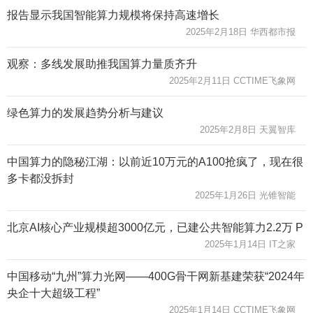
报告显示我国智能算力规模将保持高速增长
2025年2月18日 华西都市报
观察：多线发展助推我国算力量质齐升
2025年2月11日 CCTIME飞象网
绿色算力的发展趋势分析与建议
2025年2月8日 天翼智库
中国算力的隐秘江湖：以前近10万元的A100抢疯了，现在很
多卡都没拆封
2025年1月26日 光锥智能
北京AI核心产业规模超3000亿元，已建公共智能算力2.2万 P
2025年1月14日 IT之家
中国移动“九州”算力光网——400G骨干网新基建荣获“2024年
央企十大超级工程”
2025年1月14日 CCTIME飞象网