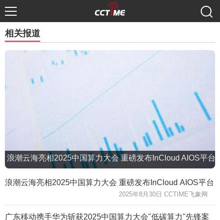
相关报道
浪潮云海亮相2025中国算力大会 重磅发布InCloud AIOS平台
浪潮云海亮相2025中国算力大会 重磅发布InCloud AIOS平台
2025年8月30日 CCTIME飞象网
广东移动携手华为斩获2025中国算力大会"低碳算力"先锋案