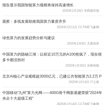
报告显示我国智能算力规模将保持高速增长
2025年2月18日 华西都市报
观察：多线发展助推我国算力量质齐升
2025年2月11日 CCTIME飞象网
绿色算力的发展趋势分析与建议
2025年2月8日 天翼智库
中国算力的隐秘江湖：以前近10万元的A100抢疯了，现在很
多卡都没拆封
2025年1月26日 光锥智能
北京AI核心产业规模超3000亿元，已建公共智能算力2.2万 P
2025年1月14日 IT之家
中国移动“九州”算力光网——400G骨干网新基建荣获“2024年
央企十大超级工程”
2025年1月14日 CCTIME飞象网