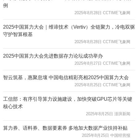
例
2025年8月28日 CCTIME飞象网
2025中国算力大会｜维谛技术（Vertiv）全链聚力，冷电双驱
守护智算根基
2025年8月28日 CCTIME飞象网
2025中国算力大会先进数据存力论坛成功举办
2025年8月27日 CCTIME飞象网
智云筑基，惠聚息壤 中国电信精彩亮相2025中国算力大会
2025年8月25日 CCTIME飞象网
工信部：有序引导算力设施建设，加快突破GPU芯片等关键
核心技术
2025年8月25日 澎湃新闻
算力券、语料券、数据要素券 多地加大数据产业扶持补贴
2025年8月25日 中国经营报