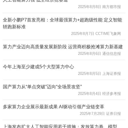
2025年8月8日 南方都市报
全新小鹏P7首发亮相：全球最强算力+超跑级性能 定义智能
轿跑新标准
2025年8月7日 CCTIME飞象网
算力产业迈向高质量发展新阶段 运营商积极抢滩算力新基建
2025年8月6日 通信信息报
今年上海至少建成5个大型算力中心
2025年8月5日 上海证券报
国产算力从“单点突破”迈向“全场景攻坚”
2025年8月4日 经济参考报
多家算力企业展示最新成果 AI驱动引领产业链变革
2025年7月29日 证券日报
上海发布扩大人工智能应用若干措施：发放算力券、模型