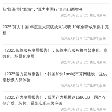
从“煤海”到 “算海”：“算力中国行”直击山西智变
2025年8月25日 CCTIME飞象网
2025“算力中国·年度重大突破成果”揭晓 10项创新成果集中亮
相
2025年8月24日 CCTIME飞象网
《2025智算服务发展报告》：智算中心服务将向普惠化、高
效化、场景化发展
2025年8月24日 CCTIME飞象网
《2025运力发展报告》：我国加快1ms城市算网建设，提供
毫秒级入算体验
2025年8月24日 CCTIME飞象网
《2025存力发展报告》：我国存力规模达1680EB，国产存
储介质、芯片、系统实现三级突破
2025年8月24日 CCTIME飞象网