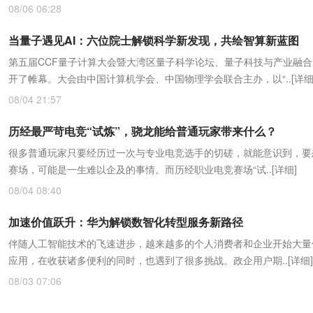
08/06 06:28
当量子遇见AI：六位院士解锁科学新发现，共绘智算新蓝图
第五届CCF量子计算大会暨大湾区量子科学论坛、量子科技与产业融
开了帷幕。大会由中国计算机学会、中国物理学会联合主办，以“..
[详细
08/04 21:57
历经最严苛电竞“试炼”，骁龙能给普通玩家带来什么？
很多普通玩家只要经历过一次与专业电竞选手的切磋，就能意识到，要
赛场，可能是一生难以企及的事情。而历经职业电竞赛场“试..
[详细]
08/04 08:40
加速价值跃升：华为解锁数智化转型服务新路径
伴随人工智能技术的飞速进步，越来越多的个人消费者和企业开始大量使
应用，在收获诸多便利的同时，也遇到了很多挑战。政企用户期..
[详细]
08/03 07:06