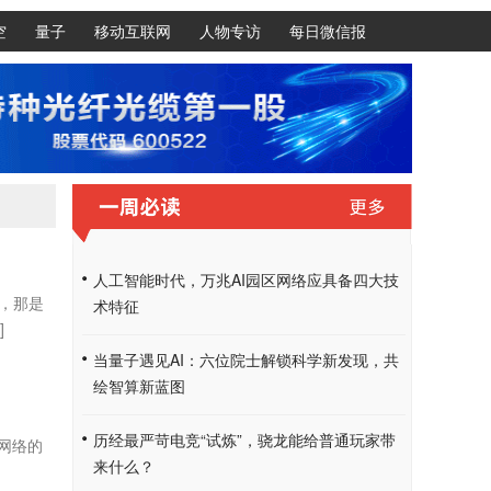
空
量子
移动互联网
人物专访
每日微信报
人工智能时代，万兆AI园区网络应具备四大技
，那是
术特征
]
当量子遇见AI：六位院士解锁科学新发现，共
绘智算新蓝图
历经最严苛电竞“试炼”，骁龙能给普通玩家带
网络的
来什么？