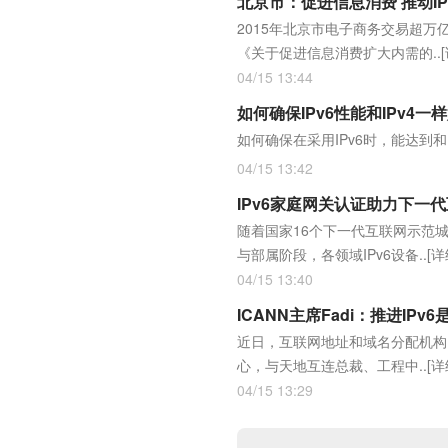
北京市：促进信息消费 推动IP
2015年北京市电子商务交易超万
《关于促进信息消费扩大内需的..
04/15 13:44
如何确保IPv6性能和IPv4一
如何确保在采用IPv6时，能达到和
04/15 13:42
IPv6家庭网关认证助力下一
随着国家16个下一代互联网示范
与部属阶段，各领域IPv6设备..
[详
04/15 13:40
ICANN主席Fadi：推进IPv
近日，互联网地址和域名分配机构IC
心，与天地互连总裁、工程中..
[详
04/15 13:29