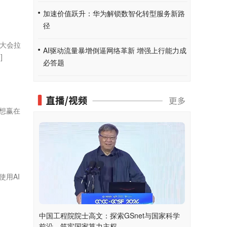
加速价值跃升：华为解锁数智化转型服务新路
径
合大会拉
AI驱动流量暴增倒逼网络革新 增强上行能力成
]
必答题
想赢在
用AI
中国工程院院士高文：探索GSnet与国家科学
前沿，筑牢国家算力主权