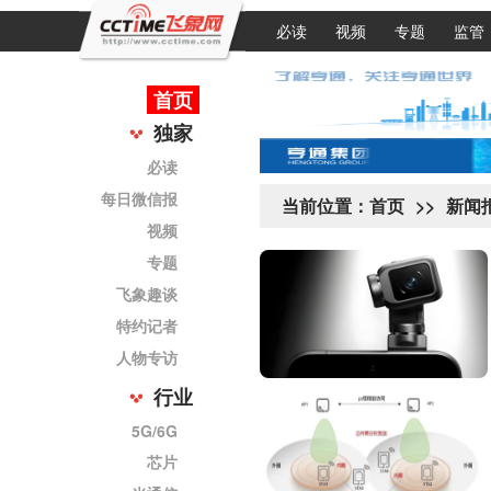
必读
视频
专题
监管
首页
独家
必读
每日微信报
当前位置：
首页
>>
新闻
视频
专题
飞象趣谈
特约记者
人物专访
行业
5G/6G
芯片