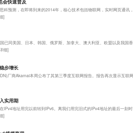
v6也会快速普及
思科预测，在即将到来的2014年，核心技术包括物联网，实时网页通讯
细]
我国已同美国、日本、韩国、俄罗斯、加拿大、澳大利亚、欧盟以及我国
[详细]
正稳步增长
DN)厂商Akamai本周公布了其第三季度互联网报告。报告再次显示互联
进入实用期
IPv4地址用完以前转到IPv6。离我们用完旧式的IPv4地址的最后一刻
细]