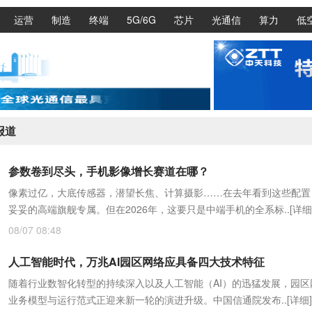
运营
制造
终端
5G/6G
芯片
光通信
算力
低
报道
参数卷到尽头，手机影像增长赛道在哪？
像素过亿，大底传感器，潜望长焦、计算摄影……在去年看到这些配置
妥妥的高端旗舰专属。但在2026年，这要只是中端手机的全系标..
[详细
08/07 08:48
人工智能时代，万兆AI园区网络应具备四大技术特征
随着行业数智化转型的持续深入以及人工智能（AI）的迅猛发展，园区
业务模型与运行范式正迎来新一轮的演进升级。中国信通院发布..
[详细]