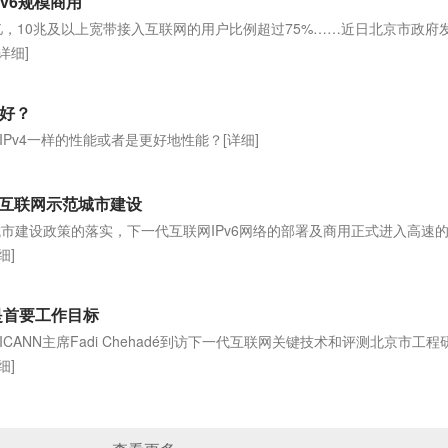
v6规模商用
亿，10兆及以上宽带接入互联网的用户比例超过75%……近日北京市政府
[详细]
样好？
IPv4一样的性能或者是更好地性能？
[详细]
代互联网示范城市建设
城市建设政策的落实，下一代互联网IPv6网络的部署及商用正式进入高速
细]
6是首要工作目标
ANN主席Fadi Chehadé到访下一代互联网关键技术和评测北京市工程
细]