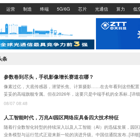
运营
制造
终端
5G/6G
芯片
光通信
算力
低
头条
参数卷到尽头，手机影像增长赛道在哪？
像素过亿，大底传感器，潜望长焦、计算摄影……在去年看到这些配置
妥妥的高端旗舰专属。但在2026年，这要只是中端手机的全系标..
[详细
08/07 08:48
人工智能时代，万兆AI园区网络应具备四大技术特征
随着行业数智化转型的持续深入以及人工智能（AI）的迅猛发展，园区
业务模型与运行范式正迎来新一轮的演进升级。中国信通院发布..
[详细]