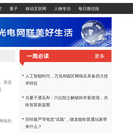
空
量子
移动互联网
人物专访
每日微信报
人工智能时代，万兆AI园区网络应具备四大技
，那是
术特征
]
当量子遇见AI：六位院士解锁科学新发现，共
绘智算新蓝图
历经最严苛电竞“试炼”，骁龙能给普通玩家带
网络的
来什么？