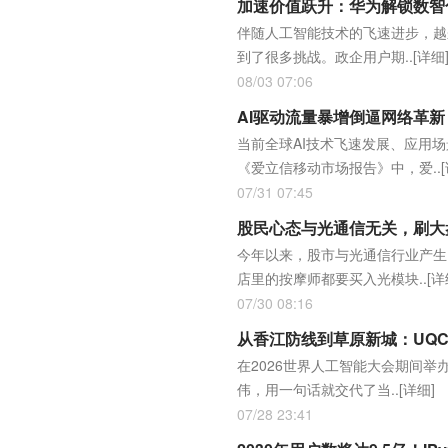
加速价值跃升：华为解锁数智
伴随人工智能技术的飞速进步，越
到了很多挑战。政企用户期..
[详细
08/03 07:06
AI驱动流量暴增倒逼网络革新
当前全球AI技术飞速发展、应用场
《爱立信移动市场报告》中，爱..
07/31 07:45
股民心态与光通信无关，刷大
今年以来，股市与光通信行业产生
店里的按摩师都要买入光模块..
[详
07/30 08:16
从香江防线到草原新城：UQ
在2026世界人工智能大会期间
伟，用一句话就交代了当..
[详细]
07/28 23:41