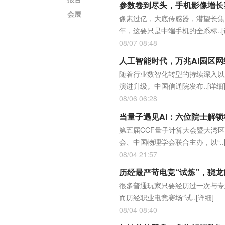
参数卷到尽头，手机影像增长
会展
像素过亿，大底传感器，潜望长焦
年，这要只是中端手机的全系标..
08/07 08:48
人工智能时代，万兆AI园区
随着行业数智化转型的持续深入以
演进升级。中国信通院发布..
[详细
08/06 06:28
当量子遇见AI：六位院士解
第五届CCF量子计算大会暨大湾
会、中国物理学会联合主办，以“..
08/04 21:57
历经最严苛电竞“试炼”，骁
很多普通玩家只要经历过一次与专
而历经职业电竞赛场“试..
[详细]
08/04 08:40