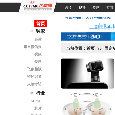
必读
视频
专题
监管
首页
独家
必读
每日微信报
当前位置：
首页
>>
固定
视频
专题
飞象趣谈
特约记者
人物专访
行业
5G/6G
芯片