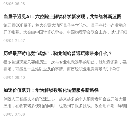
08/06 06:28
当量子遇见AI：六位院士解锁科学新发现，共绘智算新蓝图
第五届CCF量子计算大会暨大湾区量子科学论坛、量子科技与产业融
开了帷幕。大会由中国计算机学会、中国物理学会联合主办，以“..
[详细
08/04 21:57
历经最严苛电竞“试炼”，骁龙能给普通玩家带来什么？
很多普通玩家只要经历过一次与专业电竞选手的切磋，就能意识到，要
赛场，可能是一生难以企及的事情。而历经职业电竞赛场“试..
[详细]
08/04 08:40
加速价值跃升：华为解锁数智化转型服务新路径
伴随人工智能技术的飞速进步，越来越多的个人消费者和企业开始大量使
应用，在收获诸多便利的同时，也遇到了很多挑战。政企用户期..
[详细]
08/03 07:06