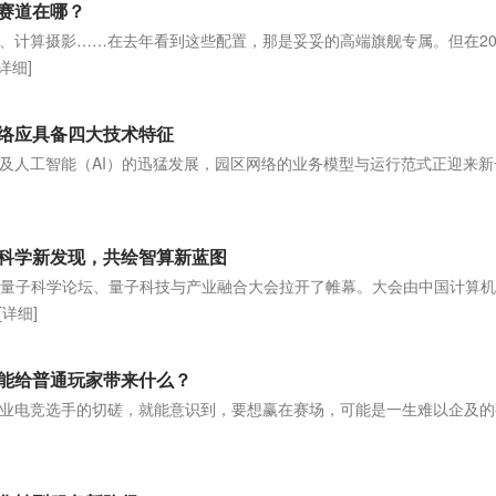
赛道在哪？
、计算摄影……在去年看到这些配置，那是妥妥的高端旗舰专属。但在20
[详细]
网络应具备四大技术特征
及人工智能（AI）的迅猛发展，园区网络的业务模型与运行范式正迎来新
]
锁科学新发现，共绘智算新蓝图
区量子科学论坛、量子科技与产业融合大会拉开了帷幕。大会由中国计算
[详细]
龙能给普通玩家带来什么？
业电竞选手的切磋，就能意识到，要想赢在赛场，可能是一生难以企及的