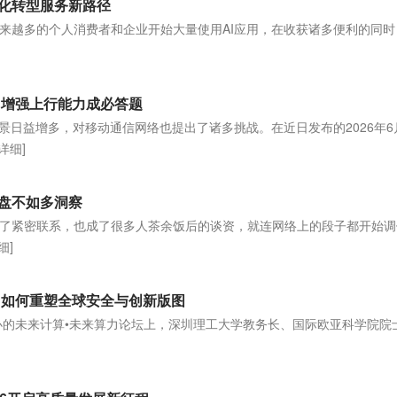
化转型服务新路径
来越多的个人消费者和企业开始大量使用AI应用，在收获诸多便利的同时
]
 增强上行能力成必答题
景日益增多，对移动通信网络也提出了诸多挑战。在近日发布的2026年6
[详细]
盘不如多洞察
了紧密联系，也成了很多人茶余饭后的谈资，就连网络上的段子都开始调侃
细]
C如何重塑全球安全与创新版图
举办的未来计算•未来算力论坛上，深圳理工大学教务长、国际欧亚科学院院