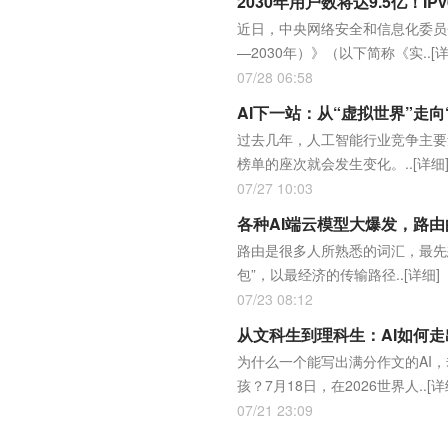
2030年用户数将达9.5亿！I
近日，中央网络安全和信息化委员会
—2030年）》（以下简称《实..
[
07/28 06:58
AI下一站：从“虚拟世界”走向
过去几年，人工智能行业竞争主要
榜单的座次就会发生变化。..
[详细
07/27 10:03
各种AI端云模型大爆发，路
路由是很多人所熟悉的词汇，最先
包”，以最经济的传输路径..
[详细]
07/23 08:12
从文科生到理科生：AI如何
为什么一个能写出满分作文的AI
孩？7月18日，在2026世界人..
[详
07/21 23:09