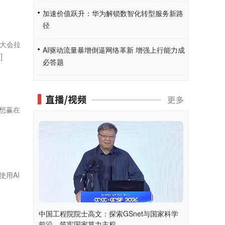
加速价值跃升：华为解锁数智化转型服务新路
径
合大会拉
AI驱动流量暴增倒逼网络革新 增强上行能力成
]
必答题
想赢在
用AI
中国工程院院士高文：探索GSnet与国家科学
前沿，筑牢国家算力主权