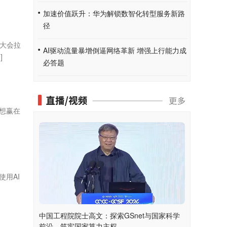
加速价值跃升：华为解锁数智化转型服务新路
径
合大会拉
AI驱动流量暴增倒逼网络革新 增强上行能力成
]
必答题
想赢在
用AI
中国工程院院士高文：探索GSnet与国家科学
前沿，筑牢国家算力主权