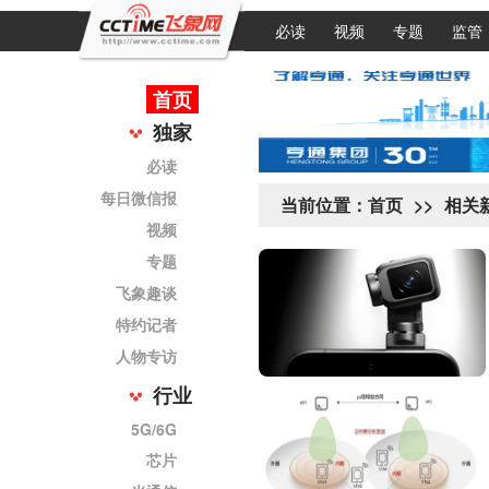
必读
视频
专题
监管
首页
独家
必读
每日微信报
当前位置：
首页
>>
相关
视频
专题
飞象趣谈
特约记者
人物专访
行业
5G/6G
芯片