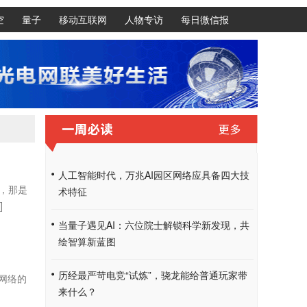
空
量子
移动互联网
人物专访
每日微信报
人工智能时代，万兆AI园区网络应具备四大技
，那是
术特征
]
当量子遇见AI：六位院士解锁科学新发现，共
绘智算新蓝图
历经最严苛电竞“试炼”，骁龙能给普通玩家带
网络的
来什么？