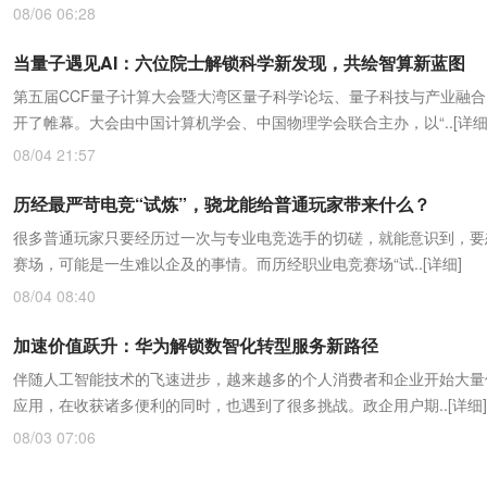
08/06 06:28
当量子遇见AI：六位院士解锁科学新发现，共绘智算新蓝图
第五届CCF量子计算大会暨大湾区量子科学论坛、量子科技与产业融
开了帷幕。大会由中国计算机学会、中国物理学会联合主办，以“..
[详细
08/04 21:57
历经最严苛电竞“试炼”，骁龙能给普通玩家带来什么？
很多普通玩家只要经历过一次与专业电竞选手的切磋，就能意识到，要
赛场，可能是一生难以企及的事情。而历经职业电竞赛场“试..
[详细]
08/04 08:40
加速价值跃升：华为解锁数智化转型服务新路径
伴随人工智能技术的飞速进步，越来越多的个人消费者和企业开始大量使
应用，在收获诸多便利的同时，也遇到了很多挑战。政企用户期..
[详细]
08/03 07:06