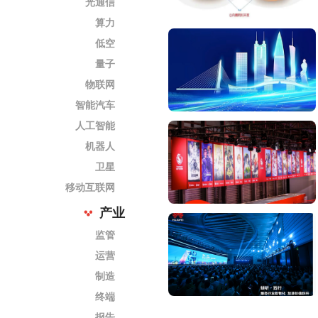
光通信
算力
低空
量子
物联网
智能汽车
人工智能
机器人
卫星
移动互联网
产业
监管
运营
制造
终端
报告