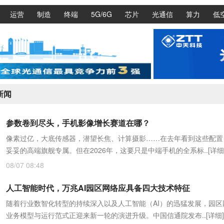
运营
制造
终端
5G/6G
芯片
光通信
算力
低
新闻
参数卷到尽头，手机影像增长赛道在哪？
像素过亿，大底传感器，潜望长焦、计算摄影……在去年看到这些配置
妥妥的高端旗舰专属。但在2026年，这要只是中端手机的全系标..
[详细
08/07 08:48
人工智能时代，万兆AI园区网络应具备四大技术特征
随着行业数智化转型的持续深入以及人工智能（AI）的迅猛发展，园区
业务模型与运行范式正迎来新一轮的演进升级。中国信通院发布..
[详细]