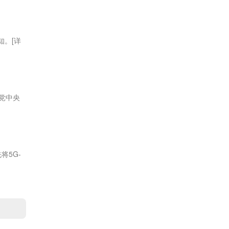
知。
[详
党中央
将5G-